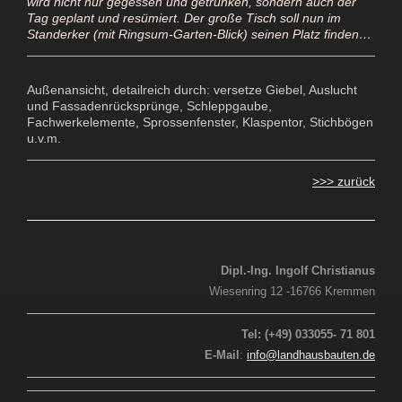
wird nicht nur gegessen und getrunken, sondern auch der
Tag geplant und resümiert. Der große Tisch soll nun im
Standerker (mit Ringsum-Garten-Blick) seinen Platz finden…
Außenansicht, detailreich durch: versetze Giebel, Auslucht
und Fassadenrücksprünge, Schleppgaube,
Fachwerkelemente, Sprossenfenster, Klaspentor, Stichbögen
u.v.m.
>>> zurück
Dipl.-Ing. Ingolf Christianus
Wiesenring 12 -16766 Kremmen
Tel: (+49) 033055- 71 801
E-Mail
:
info@landhausbauten.de